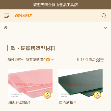
歡迎光臨金寶山藝品工具店
軟、硬蠟塊塑型材料
預設排序
所有篩選條件
共 13 件商品
粉紅色軟蠟片
綠色軟蠟片