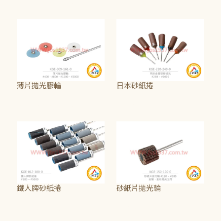
NT$15
~
NT$625
NT$15
~
NT$350
薄片拋光膠輪
日本砂紙捲
NT$20
~
NT$125
NT$65
鐵人牌砂紙捲
砂紙片拋光輪
NT$40
~
NT$75
NT$65