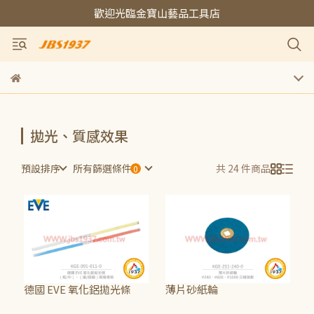
歡迎光臨金寶山藝品工具店
拋光、質感效果
預設排序
所有篩選條件
共 24 件商品
德國 EVE 氧化鋁拋光條
薄片砂紙輪