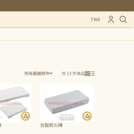
TWD
所有篩選條件
共 13 件商品
磚
台製耐火磚