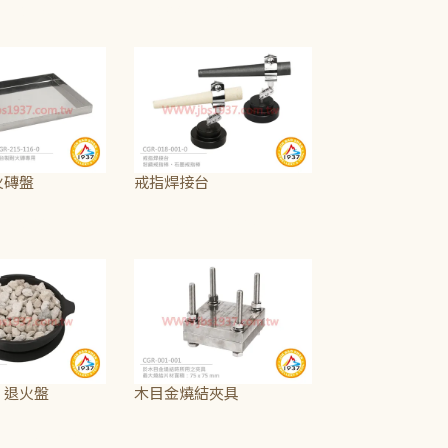
NT$190
NT$275
~
NT$425
火磚盤
戒指焊接台
NT$225
NT$250
~
NT$565
z 退火盤
木目金燒結夾具
~
NT$4,815
NT$4,000