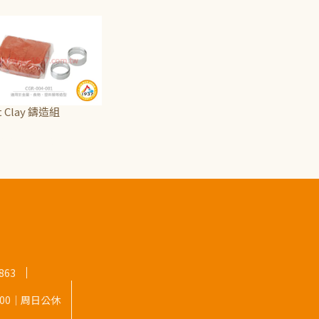
t Clay 鑄造組
,250
~
NT$4,315
863
8:00｜周日公休