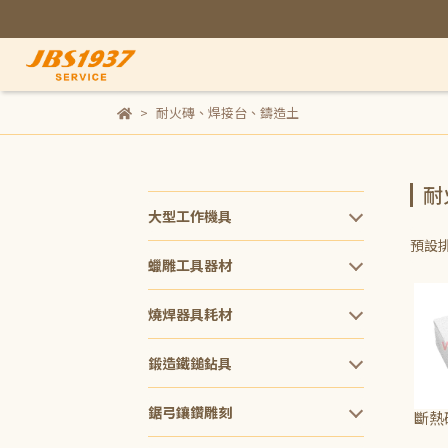
耐火磚、焊接台、鑄造土
耐
大型工作機具
預設
蠟雕工具器材
燒焊器具耗材
鍛造鐵鎚鉆具
鋸弓鑲鑽雕刻
斷熱