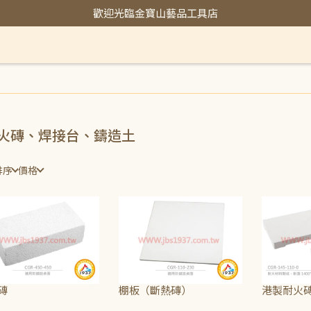
歡迎光臨金寶山藝品工具店
火磚、焊接台、鑄造土
排序
價格
磚
棚板（斷熱磚）
港製耐火