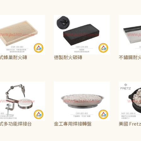
350
NT$790
NT$125
~
式蜂巢耐火磚
德製耐火碳磚
不鏽鋼耐
190
NT$940
NT$165
~
式多功能焊接台
金工專用焊接轉盤
美國 Fret
,250
NT$1,065
NT$3,250