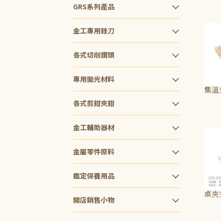
NT$
GRS系列產品
金工專用銼刀
各式切削鑽頭
專用拋光材料
集溫
各式剪鉗夾鉗
NT$
金工輔助器材
金屬零件原料
鑑定保養用品
桌夾
開店銷售小物
NT$2