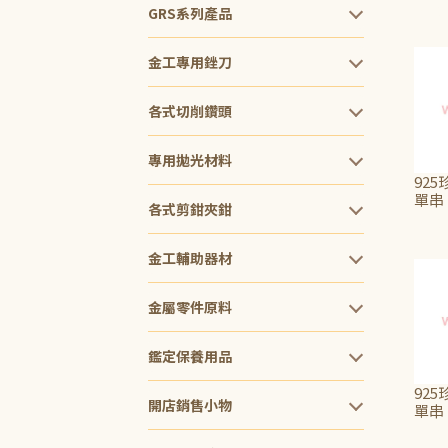
NT$
GRS系列產品
金工專用銼刀
各式切削鑽頭
專用拋光材料
925
單串
各式剪鉗夾鉗
NT$
金工輔助器材
金屬零件原料
鑑定保養用品
925
開店銷售小物
單串
NT$