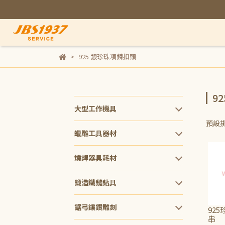
925 銀珍珠項鍊扣頭
9
大型工作機具
預設
蠟雕工具器材
燒焊器具耗材
鍛造鐵鎚鉆具
鋸弓鑲鑽雕刻
925
串