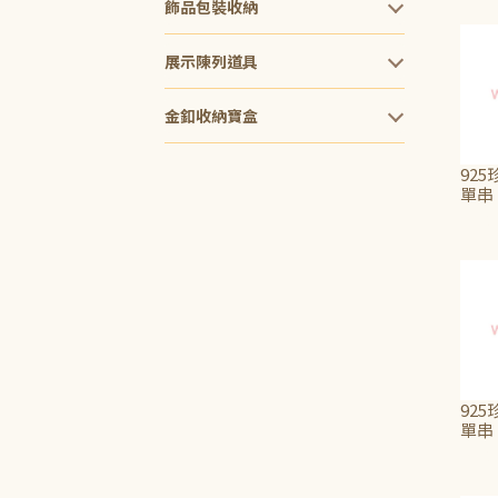
飾品包裝收納
展示陳列道具
金釦收納寶盒
925
單串
NT$
925
單串
NT$