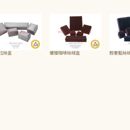
225
~
NT$300
NT$125
~
NT$325
NT$65
~
N
拉絲盒
優雅咖啡絲絨盒
輕奢藍絲
100
~
NT$365
NT$75
~
NT$275
NT$115
~