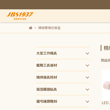
精緻奢雅包裝盒
精
大型工作機具
預設
蠟雕工具器材
燒焊器具耗材
鍛造鐵鎚鉆具
鋸弓鑲鑽雕刻
LED