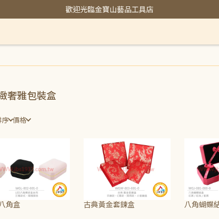
歡迎光臨金寶山藝品工具店
緻奢雅包裝盒
排序
價格
 八角盒
古典黃金套鍊盒
八角蝴蝶