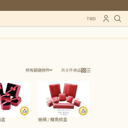
TWD
所有篩選條件
共 8 件商品
結盒
蜥蜴 / 鱷魚紋盒