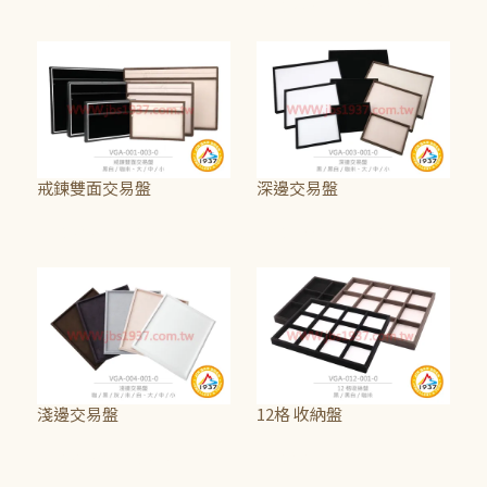
NT$1,500
NT$350
~
NT$690
戒鍊雙面交易盤
深邊交易盤
NT$565
~
NT$940
NT$190
~
NT$525
淺邊交易盤
12格 收納盤
NT$250
~
NT$315
NT$625