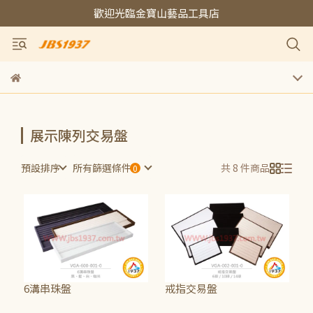
歡迎光臨金寶山藝品工具店
展示陳列交易盤
預設排序
所有篩選條件
共 8 件商品
6溝串珠盤
戒指交易盤