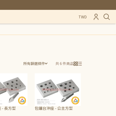
TWD
所有篩選條件
共 6 件商品
 - 長方型
包鑲台沖座 - 公主方型