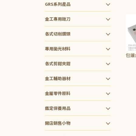
NT$1
GRS系列產品
金工專用銼刀
各式切削鑽頭
專用拋光材料
包鑲
各式剪鉗夾鉗
NT$3
金工輔助器材
金屬零件原料
鑑定保養用品
開店銷售小物