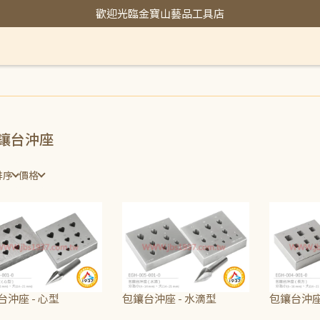
歡迎光臨金寶山藝品工具店
鑲台沖座
排序
價格
台沖座 - 心型
包鑲台沖座 - 水滴型
包鑲台沖座