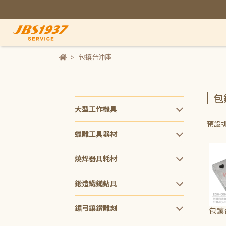
包鑲台沖座
包
大型工作機具
預設
蠟雕工具器材
燒焊器具耗材
鍛造鐵鎚鉆具
鋸弓鑲鑽雕刻
包鑲