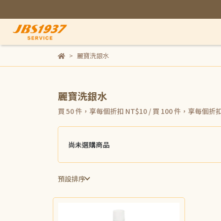
麗寶洗銀水
麗寶洗銀水
買 50 件，
享每個折扣
NT$10
/
買 100 件，
享每個折
尚未選購商品
預設排序