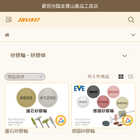
歡迎光臨金寶山藝品工具店
矽膠輪、矽膠條
共 6 件商品
護石矽膠輪
德國矽膠輪