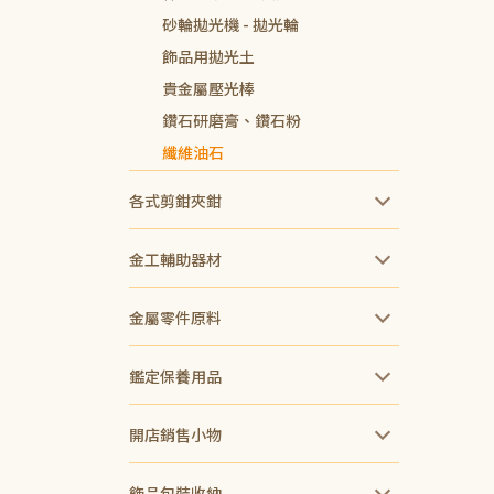
砂輪拋光機 - 拋光輪
飾品用拋光土
貴金屬壓光棒
鑽石研磨膏、鑽石粉
纖維油石
各式剪鉗夾鉗
金工輔助器材
金屬零件原料
鑑定保養用品
開店銷售小物
飾品包裝收納