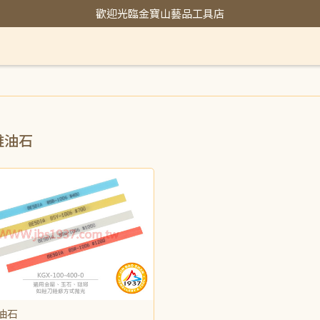
歡迎光臨金寶山藝品工具店
維油石
油石