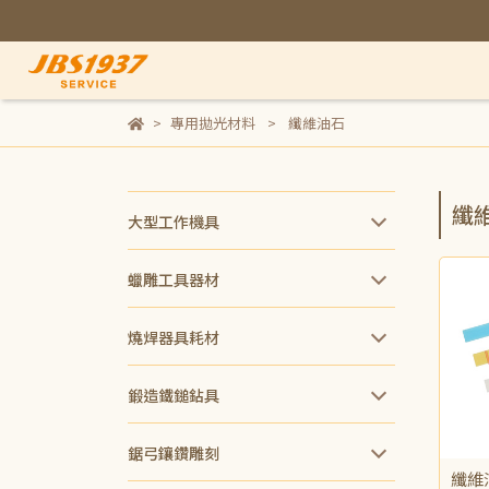
專用拋光材料
纖維油石
纖
大型工作機具
蠟雕工具器材
燒焊器具耗材
鍛造鐵鎚鉆具
鋸弓鑲鑽雕刻
纖維