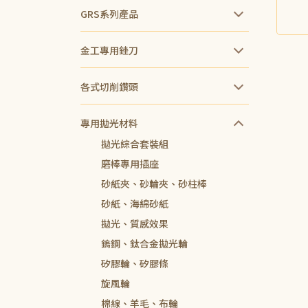
GRS系列產品
NT$
金工專用銼刀
各式切削鑽頭
專用拋光材料
拋光綜合套裝組
磨棒專用插座
砂紙夾、砂輪夾、砂柱棒
砂紙、海綿砂紙
拋光、質感效果
鎢鋼、鈦合金拋光輪
矽膠輪、矽膠條
旋風輪
棉線、羊毛、布輪