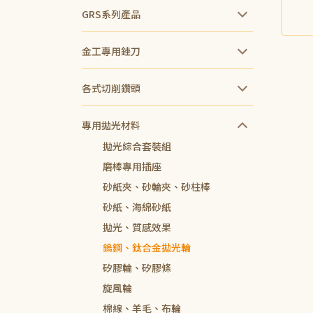
GRS系列產品
NT$
金工專用銼刀
各式切削鑽頭
專用拋光材料
拋光綜合套裝組
磨棒專用插座
砂紙夾、砂輪夾、砂柱棒
砂紙、海綿砂紙
拋光、質感效果
鎢鋼、鈦合金拋光輪
矽膠輪、矽膠條
旋風輪
棉線、羊毛、布輪