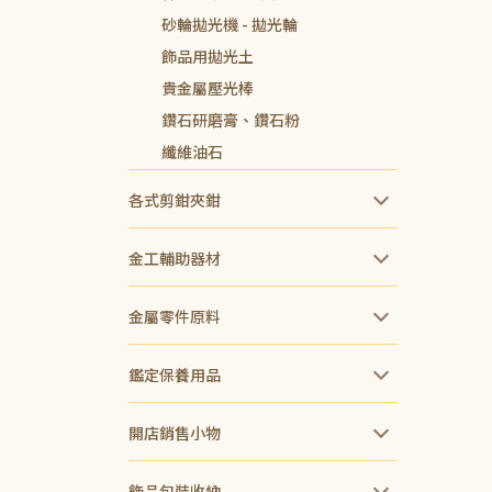
砂輪拋光機 - 拋光輪
飾品用拋光土
貴金屬壓光棒
鑽石研磨膏、鑽石粉
纖維油石
各式剪鉗夾鉗
金工輔助器材
金屬零件原料
鑑定保養用品
開店銷售小物
飾品包裝收納