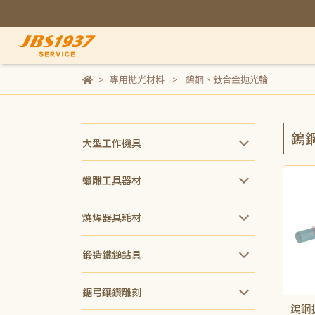
專用拋光材料
鎢鋼、鈦合金拋光輪
鎢
大型工作機具
蠟雕工具器材
燒焊器具耗材
鍛造鐵鎚鉆具
鋸弓鑲鑽雕刻
鎢鋼