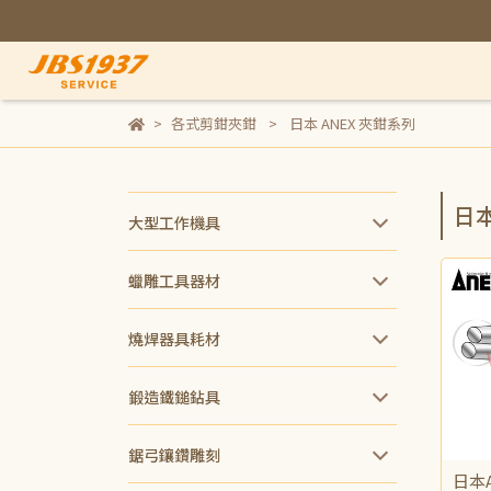
各式剪鉗夾鉗
日本 ANEX 夾鉗系列
日本
大型工作機具
蠟雕工具器材
燒焊器具耗材
鍛造鐵鎚鉆具
鋸弓鑲鑽雕刻
日本A