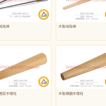
戒指棒
木製戒指棒
,840
NT$90
圓型手環柱
木製橢圓手環柱
440
NT$625