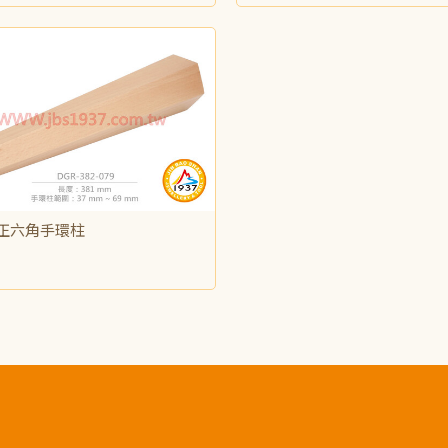
正六角手環柱
500