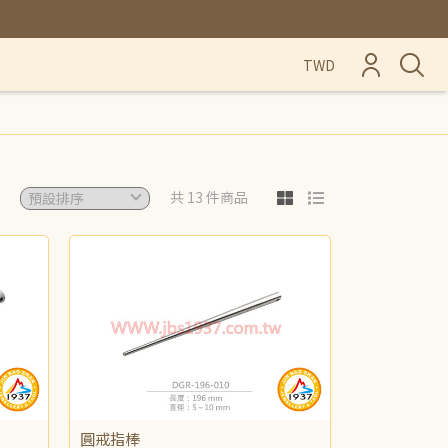
TWD
共 13 件商品
圓戒指棒