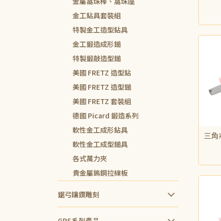
金屬窩珠棒、窩珠座
NT$
金工鉆具套裝組
特製金工造型鉆具
金工鍛造成形鎚
特製鍛敲造型鎚
美國 FRETZ 造型鉆
美國 FRETZ 造型鎚
美國 FRETZ 套裝組
德國 Picard 鍛造系列
軟性金工成形鉆具
三角
軟性金工成型鎚具
NT$1
各式萬力夾
貴金屬鎢鋼拉線板
鋸弓鑲鑽雕刻
GRS系列產品