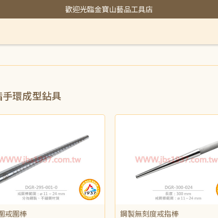
歡迎光臨金寶山藝品工具店
指手環成型鉆具
圍戒圍棒
鋼製無刻度戒指棒