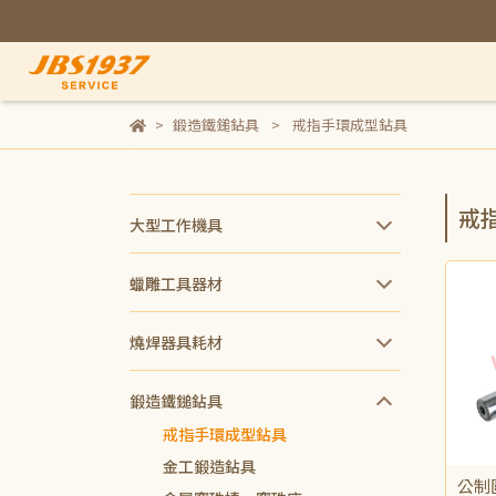
鍛造鐵鎚鉆具
戒指手環成型鉆具
戒
大型工作機具
蠟雕工具器材
燒焊器具耗材
鍛造鐵鎚鉆具
戒指手環成型鉆具
金工鍛造鉆具
公制