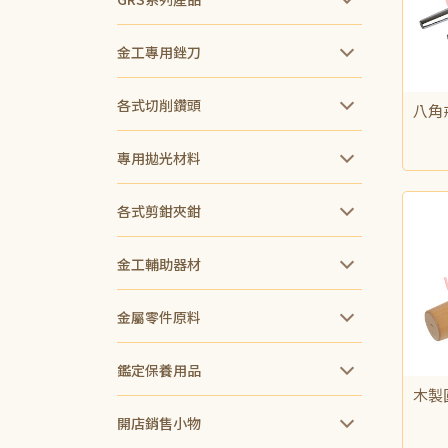
金工專用銼刀
各式切削鑽頭
八角
NT$1
專用拋光材料
各式剪鉗夾鉗
金工輔助器材
金屬零件原料
鑑定保養用品
木製
開店銷售小物
NT$