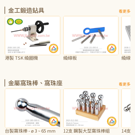
金工鍛造鉆具
看更多
港製 TSK 繞圈機
繞線板
繞線
NT$2,000
NT$450
NT$2,
金屬窩珠棒、窩珠座
看更多
台製窩珠棒 - ø 3 ~ 65 mm
12支 鋼製大型窩珠棒組
14支