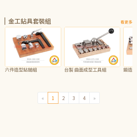
NT$85
NT$9,750
NT$1,
金工鉆具套裝組
看更多
六件造型鉆鎚組
台製 曲面成型工具組
鍛造
NT$15,750
NT$13,125
NT$5,
«
1
2
3
4
»