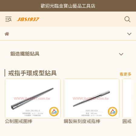
歡迎光臨金寶山藝品工具店
鍛造鐵鎚鉆具
戒指手環成型鉆具
看更多
公制圍戒圍棒
鋼製無刻度戒指棒
圓戒
NT$625
NT$615
NT$4