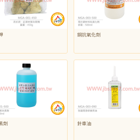
鉀
銅抗氧化劑
250
NT$150
黑劑
針車油
315
NT$45