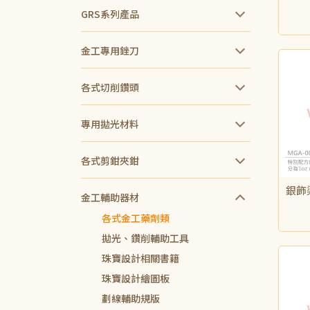
GRS系列產品
NT$
金工專用銼刀
各式切削鑽頭
專用拋光材料
各式剪鉗夾鉗
銀飾
金工輔助器材
NT$
各式金工藥劑類
拋光、鑽削輔助工具
珠寶設計相關書籍
珠寶設計繪圖板
劃線輔助規版