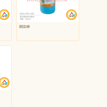
銅染綠
NT$315