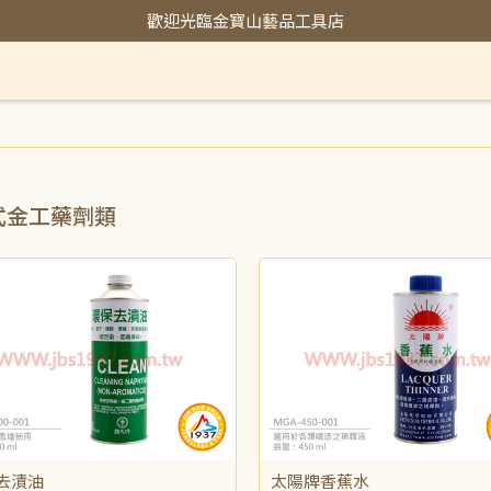
歡迎光臨金寶山藝品工具店
式金工藥劑類
去漬油
太陽牌香蕉水