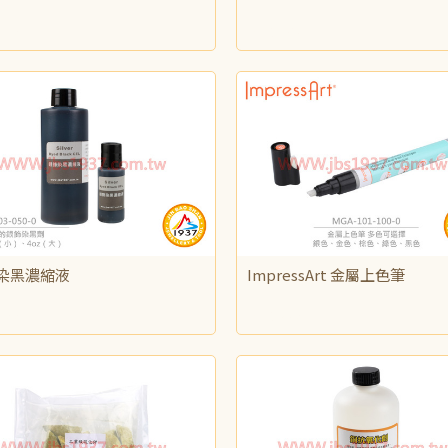
110
NT$125
染黑濃縮液
ImpressArt 金屬上色筆
400
NT$350