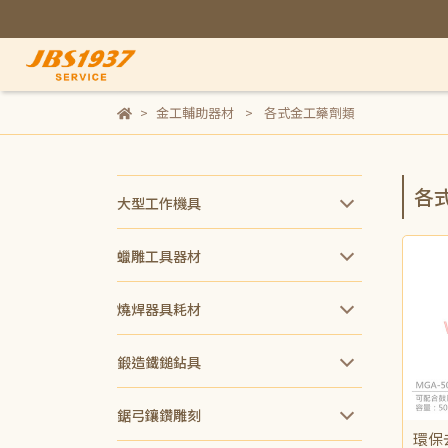
金工輔助器材
各式金工藥劑類
各
大型工作機具
蠟雕工具器材
燒焊器具耗材
鍛造鐵鎚鉆具
鋸弓鑲鑽雕刻
環保