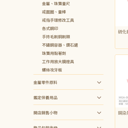
金屬、珠寶量尺
戒圍圈、量棒
戒指手環修改工具
各式鋼印
硫化
手持毛刷銅刷類
NT$
不鏽鋼容器、鑽石鏟
珠寶用黏著劑
工作用放大鏡燈具
螺絲攻牙板
金屬零件原料
鑑定保養用品
銅染
開店銷售小物
NT$
飾品包裝收納