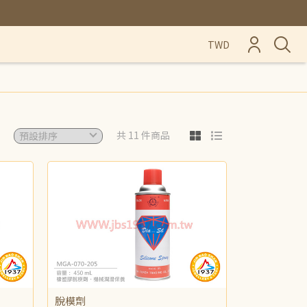
TWD
共 11 件商品
脫模劑