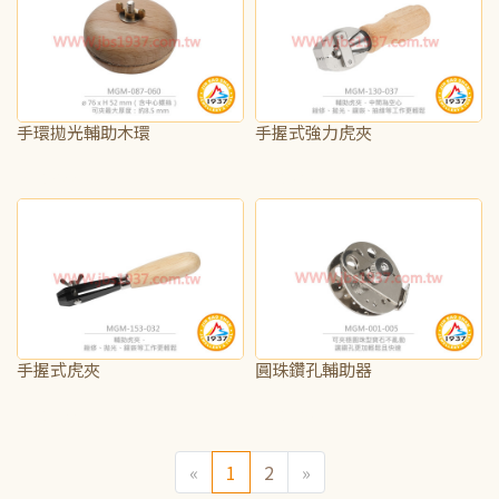
手環拋光輔助木環
手握式強力虎夾
NT$200
NT$565
手握式虎夾
圓珠鑽孔輔助器
NT$190
NT$165
«
1
2
»