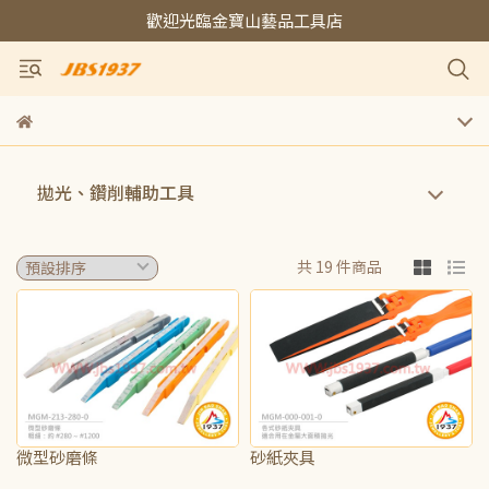
歡迎光臨金寶山藝品工具店
拋光、鑽削輔助工具
共 19 件商品
微型砂磨條
砂紙夾具