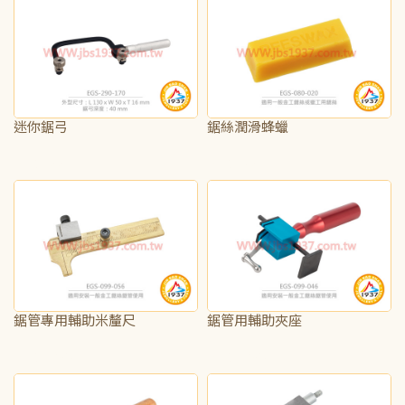
迷你鋸弓
鋸絲潤滑蜂蠟
NT$400
NT$150
鋸管專用輔助米釐尺
鋸管用輔助夾座
NT$1,625
NT$1,625