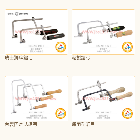
NT$2,625
NT$400
瑞士獅牌鋸弓
港製鋸弓
NT$725
NT$350
台製固定式鋸弓
通用型鋸弓
NT$190
NT$125