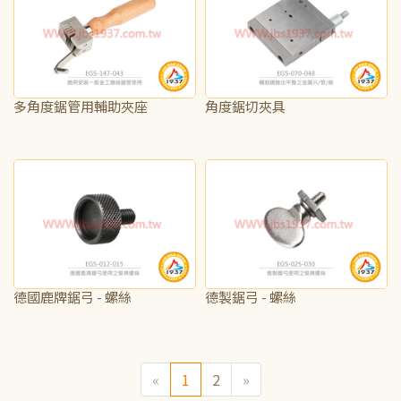
多角度鋸管用輔助夾座
角度鋸切夾具
NT$1,625
NT$12,250
德國鹿牌鋸弓 - 螺絲
德製鋸弓 - 螺絲
NT$110
NT$50
«
1
2
»