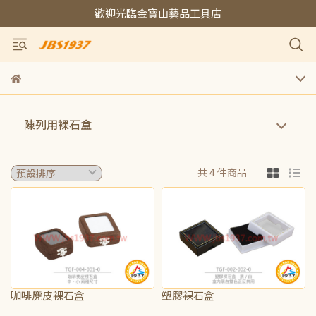
歡迎光臨金寶山藝品工具店
陳列用裸石盒
共 4 件商品
咖啡麂皮裸石盒
塑膠裸石盒